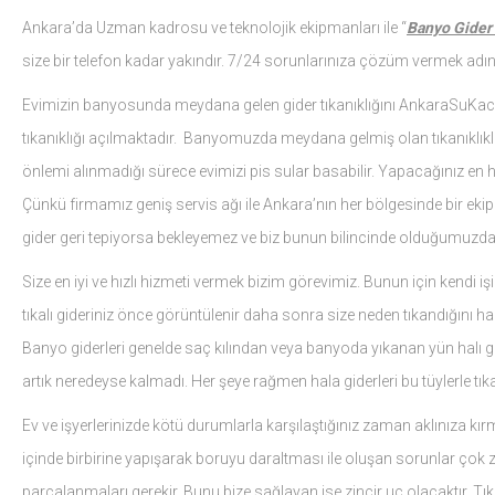
Ankara’da Uzman kadrosu ve teknolojik ekipmanları ile “
Banyo Gider 
size bir telefon kadar yakındır. 7/24 sorunlarınıza çözüm vermek adın
Evimizin banyosunda meydana gelen gider tıkanıklığını AnkaraSuKaca
tıkanıklığı açılmaktadır. Banyomuzda meydana gelmiş olan tıkanıklı
önlemi alınmadığı sürece evimizi pis sular basabilir. Yapacağınız en
Çünkü firmamız geniş servis ağı ile Ankara’nın her bölgesinde bir ekip
gider geri tepiyorsa bekleyemez ve biz bunun bilincinde olduğumuzda
Size en iyi ve hızlı hizmeti vermek bizim görevimiz. Bunun için kend
tıkalı gideriniz önce görüntülenir daha sonra size neden tıkandığını hak
Banyo giderleri genelde saç kılından veya banyoda yıkanan yün halı gi
artık neredeyse kalmadı. Her şeye rağmen hala giderleri bu tüylerle tıka
Ev ve işyerlerinizde kötü durumlarla karşılaştığınız zaman aklınıza k
içinde birbirine yapışarak boruyu daraltması ile oluşan sorunlar çok zor 
parçalanmaları gerekir. Bunu bize sağlayan ise zincir uç olacaktır. Tıka