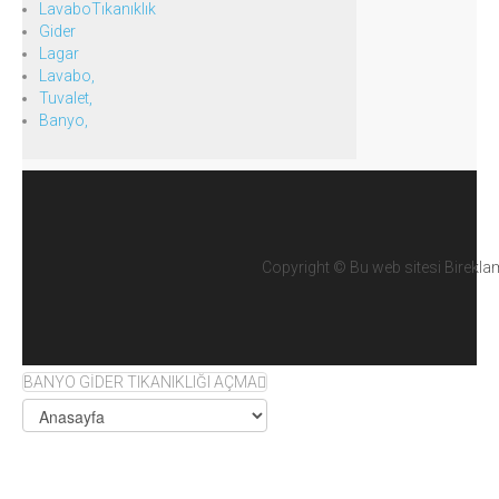
LavaboTıkanıklık
Gider
Lagar
Lavabo,
Tuvalet,
Banyo,
Copyright ©
Bu web sitesi Birekla
BANYO GİDER TIKANIKLIĞI AÇMA