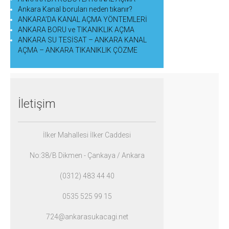
Ankara Kanal boruları neden tıkanır?
ANKARA’DA KANAL AÇMA YÖNTEMLERİ
ANKARA BORU ve TIKANIKLIK AÇMA
ANKARA SU TESİSAT – ANKARA KANAL
AÇMA – ANKARA TIKANIKLIK ÇÖZME
İletişim
İlker Mahallesi İlker C
addesi
No:38/B Dikmen -
Çankaya /
Ankara
(0312) 483 44 40
0535 525 99 15
724@ankarasukacagi.net