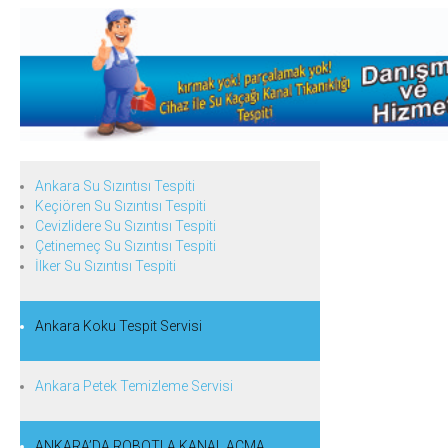
Ankara Su Sızıntısı Tespiti
Keçiören Su Sızıntısı Tespiti
Cevizlidere Su Sızıntısı Tespiti
Çetinemeç Su Sızıntısı Tespiti
İlker Su Sızıntısı Tespiti
Ankara Koku Tespit Servisi
Ankara Petek Temizleme Servisi
ANKARA’DA ROBOTLA KANAL AÇMA