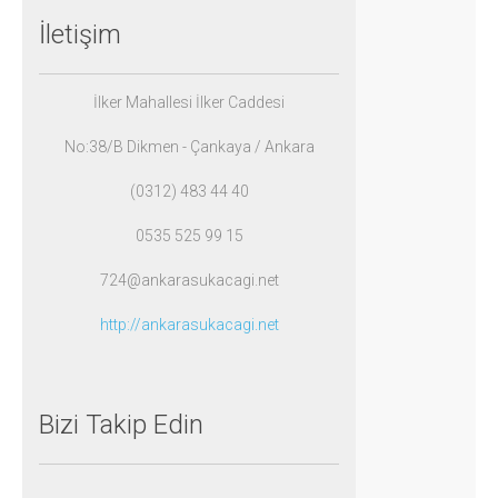
İletişim
İlker Mahallesi İlker C
addesi
No:38/B Dikmen -
Çankaya /
Ankara
(0312) 483 44 40
0535 525 99 15
724@ankarasukacagi.net
http://ankarasukacagi.net
Bizi
Takip
Edin